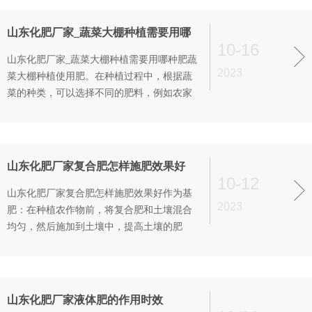
菜、瓜果等。在温度和湿度较高的环境下，
水溶肥更容易被作物吸收，对作物的生长起
山东化肥厂家_蔬菜大棚种植需要用哪
到促进作用。滴灌肥则具有更强的土壤和
10-16
种肥
山东化肥厂家_蔬菜大棚种植需要用哪种肥蔬
2023
菜大棚种植使用肥。在种植过程中，根据蔬
菜的种类，可以选择不同的肥料，例如农家
肥、配方肥、生物菌肥等。农家肥可以作为
底肥施用，有助于提高土壤肥力；配方肥则
可以根据蔬菜的生长需求进行配比；生物菌
肥能够提高土壤中的养分利用率，促进蔬菜
山东化肥厂家复合肥怎样施肥效果好
生长。在大棚种植中，如果大棚保温性···
10-12
山东化肥厂家复合肥怎样施肥效果好作为基
2023
肥：在种植农作物前，将复合肥和土壤混合
均匀，然后施加到土壤中，提高土壤的肥
力。作为追肥：在作物的生长期，一般需要
追施2-3次复合肥，以促进作物的快速生长。
兑水稀释：施肥前可以将复合肥和水按照1比
1000的比例混合，然后顺花盆的边缘缓缓倒
山东化肥厂家液体肥的作用时效
入，这样可以避免植株的肥料浓