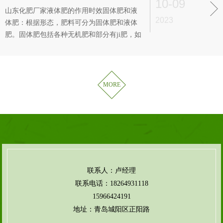
10-09
山东化肥厂家液体肥的作用时效固体肥和液
2023
体肥：根据形态，肥料可分为固体肥和液体
肥。固体肥包括各种无机肥和部分有ji肥，如
尿素、过磷酸钙等。液体肥多为见效快速的
无机肥，如硝酸铵、尿素溶液等。速效肥和
缓效肥：根据作用时效，肥料可分为速效肥
和缓效肥。速效肥是指那些可以被植物吸收
MORE
得快、见效也快的肥料，如尿素、硝
联系人：卢经理
联系电话：18264931118
15966424191
地址：青岛城阳区正阳路