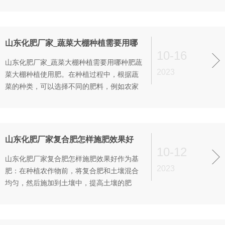
缺乏氮、磷、钾等主要营养元素的土壤。此
外，水溶肥也适合于快速吸收的作物，如蔬
菜、瓜果等。在温度和湿度较高的环境下，
水溶肥更容易被作物吸收，对作物的生长起
山东化肥厂家_蔬菜大棚种植需要用哪
到促进作用。滴灌肥则具有更强的土壤和
10-16
种肥
山东化肥厂家_蔬菜大棚种植需要用哪种肥蔬
2023
菜大棚种植使用肥。在种植过程中，根据蔬
菜的种类，可以选择不同的肥料，例如农家
肥、配方肥、生物菌肥等。农家肥可以作为
底肥施用，有助于提高土壤肥力；配方肥则
可以根据蔬菜的生长需求进行配比；生物菌
肥能够提高土壤中的养分利用率，促进蔬菜
山东化肥厂家复合肥怎样施肥效果好
生长。在大棚种植中，如果大棚保温性···
10-12
山东化肥厂家复合肥怎样施肥效果好作为基
2023
肥：在种植农作物前，将复合肥和土壤混合
均匀，然后施加到土壤中，提高土壤的肥
力。作为追肥：在作物的生长期，一般需要
追施2-3次复合肥，以促进作物的快速生长。
兑水稀释：施肥前可以将复合肥和水按照1比