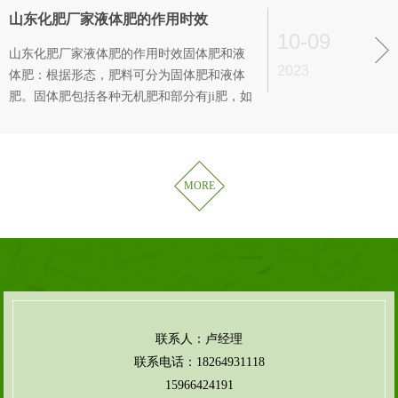
1000的比例混合，然后顺花盆的边缘缓缓倒
山东化肥厂家液体肥的作用时效
入，这样可以避免植株的肥料浓
10-09
山东化肥厂家液体肥的作用时效固体肥和液
2023
体肥：根据形态，肥料可分为固体肥和液体
肥。固体肥包括各种无机肥和部分有ji肥，如
尿素、过磷酸钙等。液体肥多为见效快速的
无机肥，如硝酸铵、尿素溶液等。速效肥和
缓效肥：根据作用时效，肥料可分为速效肥
和缓效肥。速效肥是指那些可以被植物吸收
MORE
得快、见效也快的肥料，如尿素、硝
联系人：卢经理
联系电话：18264931118
15966424191